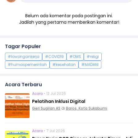
Belum ada komentar pada postingan ini.
Jadilah yang pertama memberikan komentar!
Tagar Populer
#lowongankerja
#COVID19
#OMS
#religi
#humaspemerintah
#kesehatan
#MADANI
Acara Terbaru
Acara
• 12 Jul 2026
Pelatihan Inklusi Digital
Geri Sugiran AS
di
Baros, Kota Sukabumi
Acara
• 7 Jul 2026