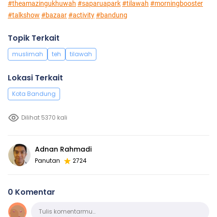
#theamazingukhuwah
#saparuapark
#tilawah
#morningbooster
#talkshow
#bazaar
#activity
#bandung
Topik Terkait
muslimah
teh
tilawah
Lokasi Terkait
Kota Bandung
Dilihat 5370 kali
Adnan Rahmadi
Panutan
2724
0 Komentar
Komentar
Tulis komentarmu…