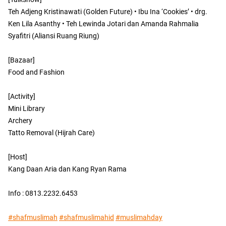
Teh Adjeng Kristinawati (Golden Future) • Ibu Ina ‘Cookies’ • drg.
Ken Lila Asanthy • Teh Lewinda Jotari dan Amanda Rahmalia
Syafitri (Aliansi Ruang Riung)⁣⁣
[Bazaar]⁣⁣
Food and Fashion⁣⁣
[Activity]⁣⁣
Mini Library⁣⁣
Archery⁣⁣
Tatto Removal (Hijrah Care)⁣⁣
[Host]⁣⁣
Kang Daan Aria dan Kang Ryan Rama⁣⁣
Info : 0813.2232.6453⁣⁣
#shafmuslimah
#shafmuslimahid
#muslimahday