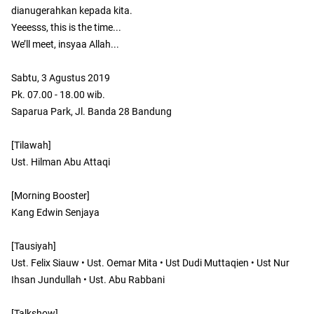
dianugerahkan kepada kita.⁣⁣
Yeeesss, this is the time...⁣⁣
We’ll meet, insyaa Allah...⁣⁣
Sabtu, 3 Agustus 2019⁣⁣
Pk. 07.00 - 18.00 wib.⁣⁣
Saparua Park, Jl. Banda 28 Bandung⁣⁣
[Tilawah]⁣⁣
Ust. Hilman Abu Attaqi⁣⁣
[Morning Booster]⁣⁣
Kang Edwin Senjaya⁣⁣
[Tausiyah]⁣⁣
Ust. Felix Siauw • Ust. Oemar Mita • Ust Dudi Muttaqien • Ust Nur
Ihsan Jundullah • Ust. Abu Rabbani⁣⁣
[Talkshow]⁣⁣