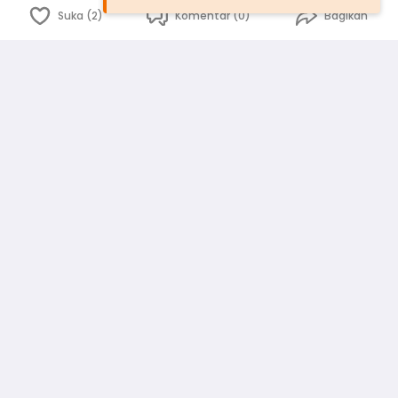
Suka (2)
Komentar (0)
Bagikan
Bahasa Indonesia
English
id
www.atmago.com
pr
pr.atmago.com
Facebook
Instagram
Twitter
Blog
Tentang Kami
Media
Kebijakan dan Privasi
Syarat dan Ketentuan
Pedoman Komunitas Warga
Kirim Saran, Kritik dan Masukan dari Warga
Peringkat Pengguna
Platform rekanan AtmaGo