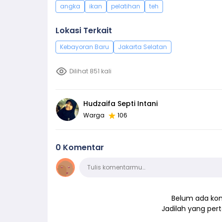
angka
ikan
pelatihan
teh
Lokasi Terkait
Kebayoran Baru
Jakarta Selatan
Dilihat 851 kali
Hudzaifa Septi Intani
Warga
106
0 Komentar
Komentar
Tulis komentarmu…
Belum ada kom
Jadilah yang pe