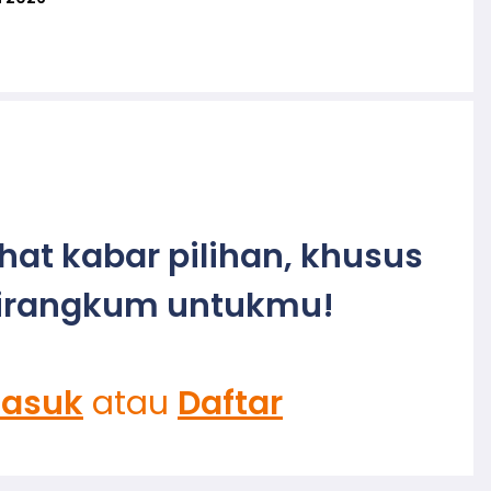
ihat kabar pilihan, khusus
irangkum untukmu!
asuk
atau
Daftar