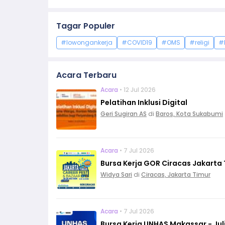
Tagar Populer
#lowongankerja
#COVID19
#OMS
#religi
#
Acara Terbaru
Acara
• 12 Jul 2026
Pelatihan Inklusi Digital
Geri Sugiran AS
di
Baros, Kota Sukabumi
Acara
• 7 Jul 2026
Bursa Kerja GOR Ciracas Jakarta T
Widya Sari
di
Ciracas, Jakarta Timur
Acara
• 7 Jul 2026
Bursa Kerja UNHAS Makassar - Jul