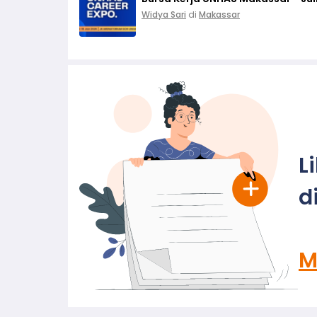
Widya Sari
di
Makassar
L
d
M