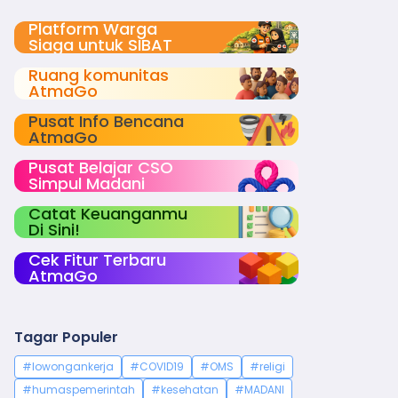
Platform Warga
Siaga untuk SIBAT
Ruang komunitas
AtmaGo
Pusat Info Bencana
AtmaGo
Pusat Belajar CSO
Simpul Madani
Catat Keuanganmu
Di Sini!
Cek Fitur Terbaru
AtmaGo
Tagar Populer
#lowongankerja
#COVID19
#OMS
#religi
#humaspemerintah
#kesehatan
#MADANI