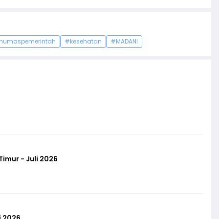
humaspemerintah
#kesehatan
#MADANI
imur - Juli 2026
i 2026