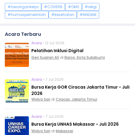
#lowongankerja
#COVID19
#OMS
#religi
#humaspemerintah
#kesehatan
#MADANI
Acara Terbaru
Acara
• 12 Jul 2026
Pelatihan Inklusi Digital
Geri Sugiran AS
di
Baros, Kota Sukabumi
Acara
• 7 Jul 2026
Bursa Kerja GOR Ciracas Jakarta Timur - Juli
2026
Widya Sari
di
Ciracas, Jakarta Timur
Acara
• 7 Jul 2026
Bursa Kerja UNHAS Makassar - Juli 2026
Widya Sari
di
Makassar