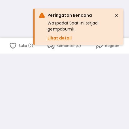
Peringatan Bencana
Waspada! Saat ini terjadi
gempabumi!
Lihat detail
Suka (2)
Komentar (0)
Bagikan
Bahasa Indonesia
English
id
www.atmago.com
pr
pr.atmago.com
Facebook
Instagram
Twitter
Blog
Tentang Kami
Media
Kebijakan dan Privasi
Syarat dan Ketentuan
Pedoman Komunitas Warga