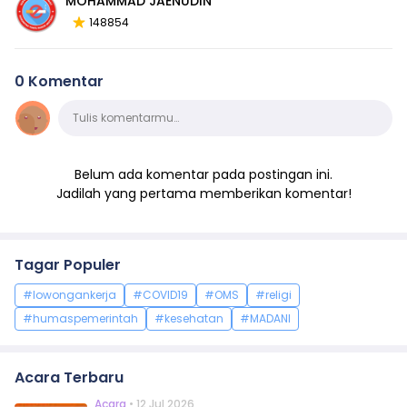
MOHAMMAD JAENUDIN
148854
0 Komentar
Komentar
Tulis komentarmu…
Belum ada komentar pada postingan ini.
Jadilah yang pertama memberikan komentar!
Tagar Populer
#lowongankerja
#COVID19
#OMS
#religi
#humaspemerintah
#kesehatan
#MADANI
Acara Terbaru
Acara
• 12 Jul 2026