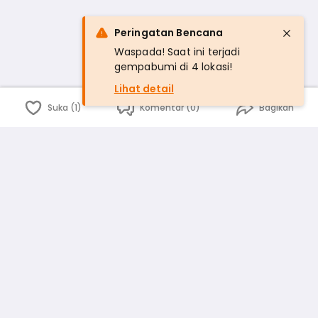
Peringatan Bencana
Waspada! Saat ini terjadi
gempabumi di 4 lokasi!
Lihat detail
Suka (1)
Komentar (0)
Bagikan
Bahasa Indonesia
English
id
www.atmago.com
pr
pr.atmago.com
Facebook
Instagram
Twitter
Blog
Tentang Kami
Media
Kebijakan dan Privasi
Syarat dan Ketentuan
Pedoman Komunitas Warga