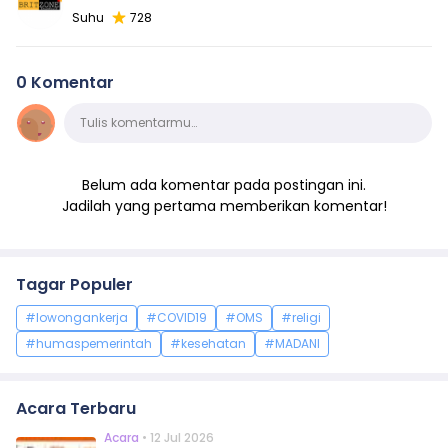
Suhu
728
0 Komentar
Komentar
Tulis komentarmu…
Belum ada komentar pada postingan ini.
Jadilah yang pertama memberikan komentar!
Tagar Populer
#lowongankerja
#COVID19
#OMS
#religi
#humaspemerintah
#kesehatan
#MADANI
Acara Terbaru
Acara
• 12 Jul 2026