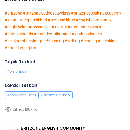
#britzone
#britzonewednesdayclass
#britzonespeakingacademy
#sahabatperpusdikbud
#perpusdikbud
#englishcommunity
#englishclub
#freeenglish
#jakarta
#komunitasjakarta
#bahasainggris
#confident
#komunitasbahasainggris
#belajarbahasainggris
#listening
#writing
#reading
#speaking
#pracitingenglish
Topik Terkait
Komunitas
Lokasi Terkait
Kebayoran Baru
Jakarta Selatan
Dilihat 1887 kali
BRITZONE ENGLISH COMMUNITY