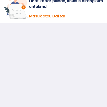
Lihat kabar pilihan, khusus dirangkum
untukmu!
Masuk
atau
Daftar