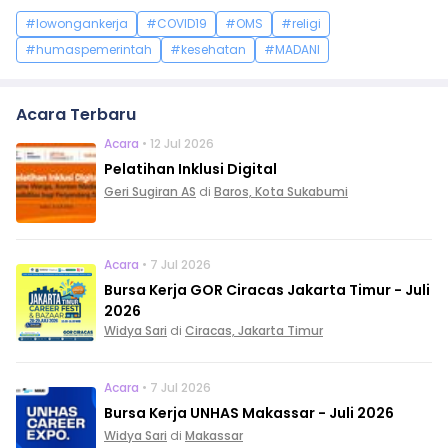
#lowongankerja
#COVID19
#OMS
#religi
#humaspemerintah
#kesehatan
#MADANI
Acara Terbaru
Acara
• 12 Jul 2026
Pelatihan Inklusi Digital
Geri Sugiran AS
di
Baros, Kota Sukabumi
Acara
• 7 Jul 2026
Bursa Kerja GOR Ciracas Jakarta Timur - Juli
2026
Widya Sari
di
Ciracas, Jakarta Timur
Acara
• 7 Jul 2026
Bursa Kerja UNHAS Makassar - Juli 2026
Widya Sari
di
Makassar