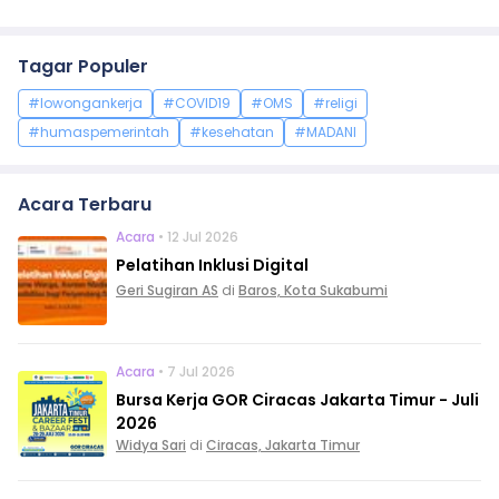
Tagar Populer
#lowongankerja
#COVID19
#OMS
#religi
#humaspemerintah
#kesehatan
#MADANI
Acara Terbaru
Acara
• 12 Jul 2026
Pelatihan Inklusi Digital
Geri Sugiran AS
di
Baros, Kota Sukabumi
Acara
• 7 Jul 2026
Bursa Kerja GOR Ciracas Jakarta Timur - Juli
2026
Widya Sari
di
Ciracas, Jakarta Timur