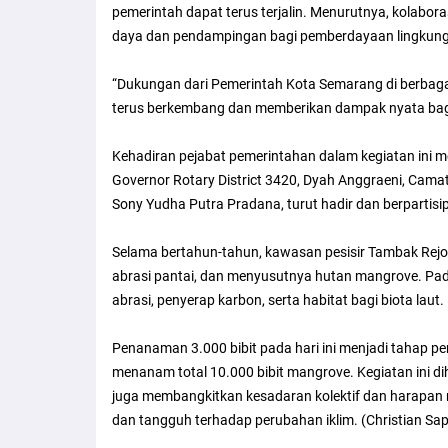
pemerintah dapat terus terjalin. Menurutnya, kolabor
daya dan pendampingan bagi pemberdayaan lingkunga
“Dukungan dari Pemerintah Kota Semarang di berbagai
terus berkembang dan memberikan dampak nyata bagi 
Kehadiran pejabat pemerintahan dalam kegiatan ini me
Governor Rotary District 3420, Dyah Anggraeni, Cama
Sony Yudha Putra Pradana, turut hadir dan berpartis
Selama bertahun-tahun, kawasan pesisir Tambak Re
abrasi pantai, dan menyusutnya hutan mangrove. Padah
abrasi, penyerap karbon, serta habitat bagi biota laut.
Penanaman 3.000 bibit pada hari ini menjadi tahap pe
menanam total 10.000 bibit mangrove. Kegiatan ini dih
juga membangkitkan kesadaran kolektif dan harapan ma
dan tangguh terhadap perubahan iklim. (Christian Sap