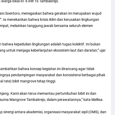
a warga lokal RT 6 RW 16 Tambakrejo.
yani Soentoro, menegaskan bahwa gerakan ini merupakan wujud
elf”. Ia menekankan bahwa krisis iklim dan kerusakan lingkungan
empat, melainkan tanggung jawab bersama seluruh elemen
n bahwa kepedulian lingkungan adalah tugas kolektif. Ini bukan
ang untuk menjaga keberlanjutan ekosistem laut dan daratan,” ujar
menambahkan bahwa konsep kegiatan ini dirancang agar tidak
ntingnya pendampingan masyarakat dan konsistensi berbagai pihak
 rate) bibit mangrove tetap tinggi.
anjang. Kami akan terus memantau pertumbuhan bibit ini dan
suma Mangrove Tambakrejo, dalam perawatannya,” kata Mellisa.
p sinergi antara akademisi, organisasi masyarakat sipil (OMS), dan