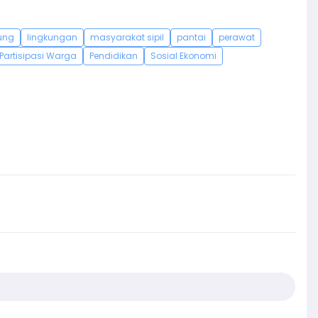
ung
lingkungan
masyarakat sipil
pantai
perawat
Partisipasi Warga
Pendidikan
Sosial Ekonomi