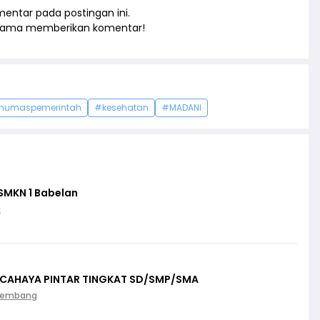
entar pada postingan ini.
rtama memberikan komentar!
humaspemerintah
#kesehatan
#MADANI
SMKN 1 Babelan
i
 CAHAYA PINTAR TINGKAT SD/SMP/SMA
Palembang