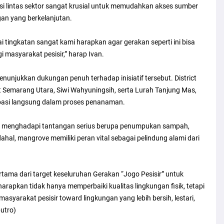
asi lintas sektor sangat krusial untuk memudahkan akses sumber
n yang berkelanjutan.
 tingkatan sangat kami harapkan agar gerakan seperti ini bisa
masyarakat pesisir,” harap Ivan.
nunjukkan dukungan penuh terhadap inisiatif tersebut. District
t Semarang Utara, Siwi Wahyuningsih, serta Lurah Tanjung Mas,
ipasi langsung dalam proses penanaman.
jo menghadapi tantangan serius berupa penumpukan sampah,
al, mangrove memiliki peran vital sebagai pelindung alami dari
rtama dari target keseluruhan Gerakan “Jogo Pesisir” untuk
arapkan tidak hanya memperbaiki kualitas lingkungan fisik, tetapi
syarakat pesisir toward lingkungan yang lebih bersih, lestari,
utro)