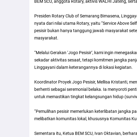
BEM SCU, anggota Rotary, aktivis WALHI Jateng, sert
Presiden Rotary Club of Semarang Bimasena, Lingga
nyata dari nilai utama Rotary, yaitu “Service Above S
pesisir bukan hanya tanggung jawab masyarakat set
masyarakat.
“Melalui Gerakan ‘Jogo Pesisir’, kami ingin menegaska
sekadar aktivitas sesaat, tetapi komitmen jangka panj
Linggayani dalam keterangannya di lokasi kegiatan.
Koordinator Proyek Jogo Pesisir, Mellisa Kristanti, 
berhenti sebagai seremonial belaka. Ia menyoroti pe
untuk memastikan tingkat kelangsungan hidup (survival
“Pemulihan pesisir memerlukan keterlibatan jangka p
melibatkan komunitas lokal, khususnya Komunitas Ku
Sementara itu, Ketua BEM SCU, Ivan Oktavian, berhara