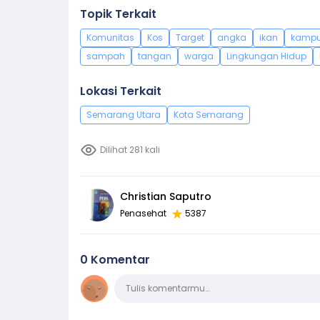
Topik Terkait
Komunitas
Kos
Target
angka
ikan
kamp
sampah
tangan
warga
Lingkungan Hidup
Lokasi Terkait
Semarang Utara
Kota Semarang
Dilihat 281 kali
Christian Saputro
Penasehat
5387
0 Komentar
Komentar
Tulis komentarmu…