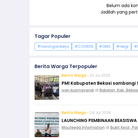
Belum ada kom
Jadilah yang pe
Tagar Populer
#lowongankerja
#COVID19
#OMS
#religi
#
Berita Warga Terpopuler
Berita Warga
• 23 Jul 2026
PMI Kabupaten Bekasi sambangi 
ivan kusmayandi
di
Babelan, Kab. Bekas
Berita Warga
• 24 Jul 2026
LAUNCHING PEMBINAAN BEASISWA
Moufeeda Information
di
Bukit Kecil , 