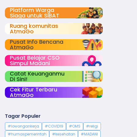
Platform Warga
Siaga untuk SIBAT
Ruang komunitas
AtmaGo
Pusat Info Bencana
AtmaGo
Pusat Belajar CSO
Simpul Madani
Catat Keuanganmu
Di Sini!
Cek Fitur Terbaru
AtmaGo
Tagar Populer
#lowongankerja
#COVID19
#OMS
#religi
#humaspemerintah
#kesehatan
#MADANI